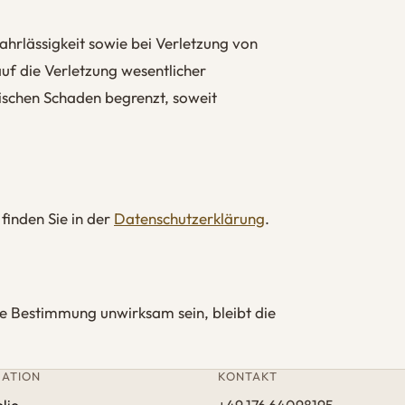
hrlässigkeit sowie bei Verletzung von
uf die Verletzung wesentlicher
ischen Schaden begrenzt, soweit
inden Sie in der
Datenschutzerklärung
.
ine Bestimmung unwirksam sein, bleibt die
GATION
KONTAKT
lio
+49 176 64098195